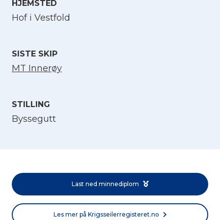
HJEMSTED
Velg språk
Hof i Vestfold
English
SISTE SKIP
MT Innerøy
Norsk bokmål
STILLING
Byssegutt
Last ned minnediplom
Les mer på Krigsseilerregisteret.no