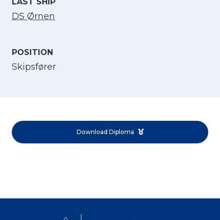
LAST SHIP
DS Ørnen
POSITION
Skipsfører
Select Language
English
Download Diploma
Norsk bokmål