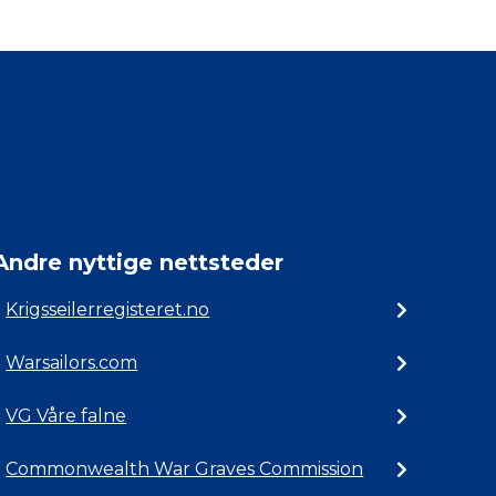
Andre nyttige nettsteder
Krigsseilerregisteret.no
Warsailors.com
VG Våre falne
Commonwealth War Graves Commission