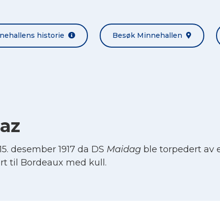
nehallens historie
Besøk Minnehallen
iaz
5. desember 1917 da DS
Maidag
ble torpedert av e
rt til Bordeaux med kull.