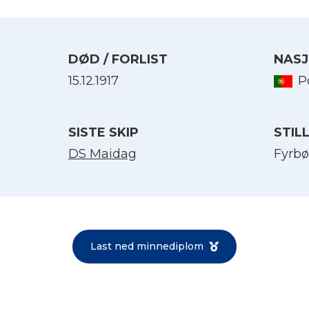
DØD / FORLIST
NASJ
15.12.1917
P
SISTE SKIP
STIL
DS Maidag
Fyrbø
Velg språk
English
Last ned minnediplom
Norsk bokmål