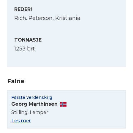
REDERI
Rich. Peterson, Kristiania
TONNASJE
1253 brt
Falne
Første verdenskrig
Georg Marthinsen
Stilling: Lemper
Velg språk
Les mer
English