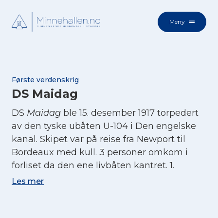
Meny
Første verdenskrig
DS Maidag
DS
Maidag
ble 15. desember 1917 torpedert
av den tyske ubåten U-104 i Den engelske
kanal. Skipet var på reise fra Newport til
Bordeaux med kull. 3 personer omkom i
forliset da den ene livbåten kantret. 1.
styrmann og 1. maskinist ble hardt såret.
Les mer
(Kilder: sjohistorie.no og
Med norsk skib i
verdenskrigen
)