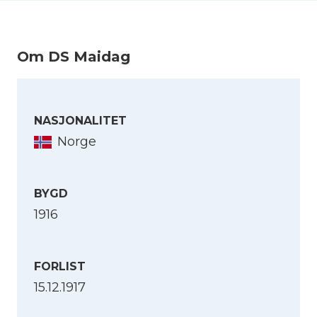
Sjøforklaring:
Maidag
(Kilde: Sjøforklaringer over norske skibes
Om DS Maidag
krigsforlis, 1914-1918. B. 3 : 2det halvaar 1917,
via Nb.no)
NASJONALITET
Norge
BYGD
1916
FORLIST
15.12.1917