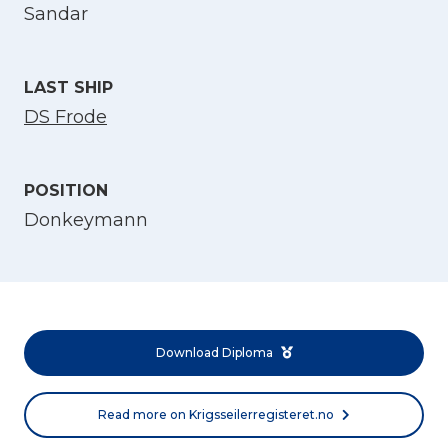
Select Language
Sandar
English
LAST SHIP
DS Frode
Norsk bokmål
POSITION
Donkeymann
Download Diploma
Read more on Krigsseilerregisteret.no