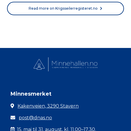
Read more on Krigsseilerregisteret.no
Minnesmerket
Kakenveien, 3290 Stavern
post@dnas.no
15. mai til 31. august, kl. 11.00–17.30.