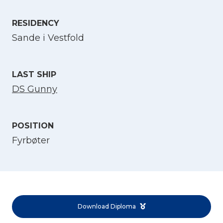
Select Language
RESIDENCY
Sande i Vestfold
English
LAST SHIP
Norsk bokmål
DS Gunny
POSITION
Fyrbøter
Download Diploma