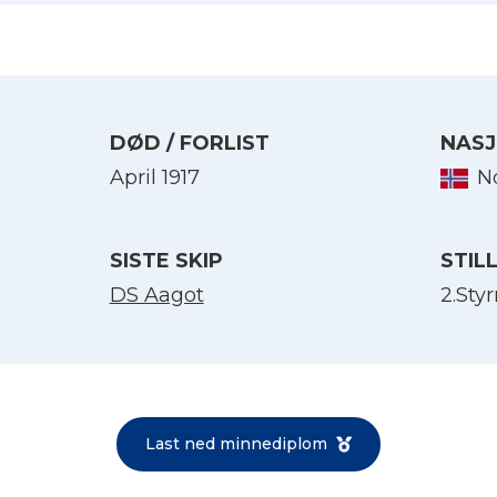
DØD / FORLIST
NASJ
April 1917
N
SISTE SKIP
STIL
DS Aagot
2.St
Velg språk
English
Norsk bokmål
Last ned minnediplom