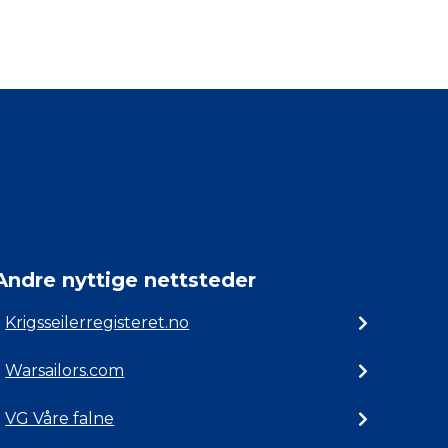
Andre nyttige nettsteder
Krigsseilerregisteret.no
Warsailors.com
VG Våre falne