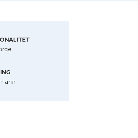
ONALITET
orge
LING
yrmann