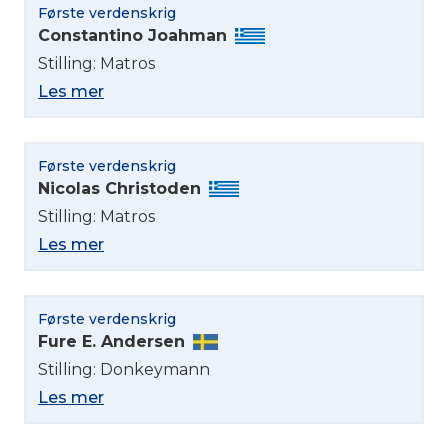
Første verdenskrig
Constantino Joahman
Stilling: Matros
Les mer
Første verdenskrig
Nicolas Christoden
Stilling: Matros
Les mer
Velg språk
English
Første verdenskrig
Fure E. Andersen
Norsk bokmål
Stilling: Donkeymann
Les mer