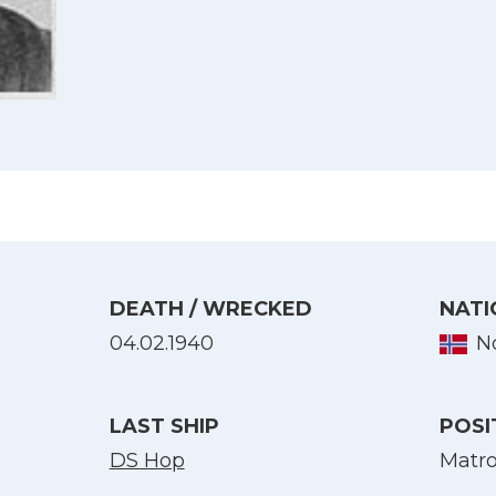
DEATH / WRECKED
NATI
04.02.1940
N
Select Language
English
LAST SHIP
POSI
DS Hop
Matr
Norsk bokmål