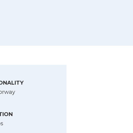
ONALITY
orway
TION
os