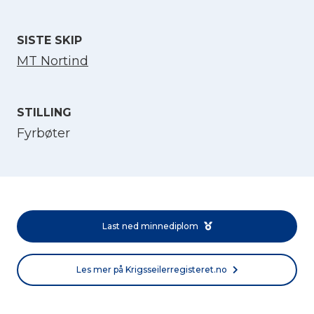
SISTE SKIP
MT Nortind
STILLING
Fyrbøter
Velg språk
English
Last ned minnediplom
Norsk bokmål
Les mer på Krigsseilerregisteret.no