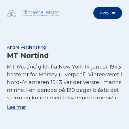
Meny
Andre verdenskrig
MT Nortind
MT
Nortind
gikk fra New York 14 januar 1943
bestemt for Mersey (Liverpool). Vinterværet i
Nord-Atlanteren 1943 var det verste i manns
minne. I en periode på 120 dager blåste det
storm og kuling med tilsvarende grov sjø i
116 dager.
Nortind
forsøkte å komme det
Les mer
norske tankskipet
Kollbjørg
til hjelp etter at
dette hadde brukket i to, men det var til