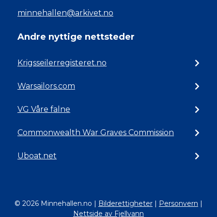
minnehallen@arkivet.no
Andre nyttige nettsteder
Krigsseilerregisteret.no
Warsailors.com
VG Våre falne
Commonwealth War Graves Commission
Uboat.net
© 2026 Minnehallen.no
|
Bilderettigheter
|
Personvern
|
Nettside av Fjellvann