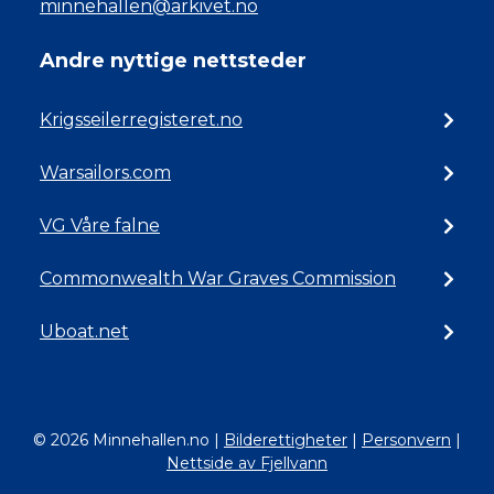
minnehallen@arkivet.no
Andre nyttige nettsteder
Krigsseilerregisteret.no
Warsailors.com
VG Våre falne
Commonwealth War Graves Commission
Uboat.net
© 2026 Minnehallen.no
|
Bilderettigheter
|
Personvern
|
Nettside av Fjellvann