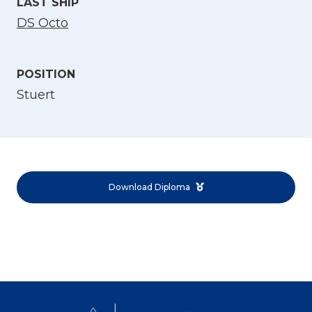
LAST SHIP
DS Octo
POSITION
Stuert
Select Language
English
Download Diploma
Norsk bokmål