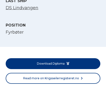
LAST SHIP
DS Lindvangen
POSITION
Fyrbøter
Select Language
English
Download Diploma
Norsk bokmål
Read more on Krigsseilerregisteret.no