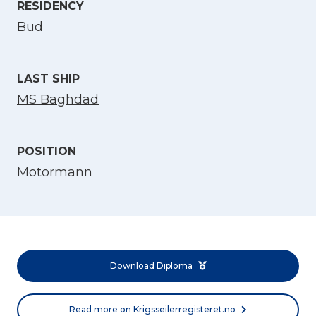
RESIDENCY
Select Language
Bud
English
LAST SHIP
Norsk bokmål
MS Baghdad
POSITION
Motormann
Download Diploma
Read more on Krigsseilerregisteret.no