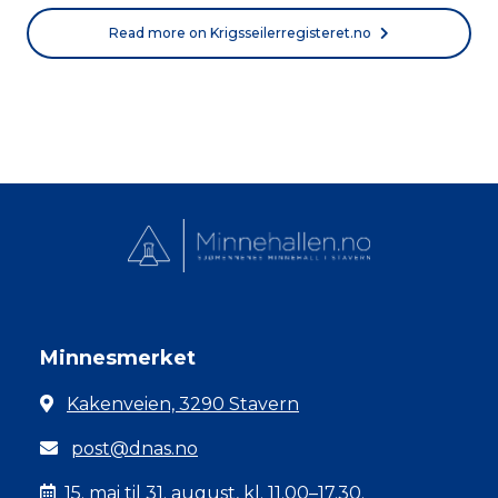
Read more on Krigsseilerregisteret.no
Minnesmerket
Kakenveien, 3290 Stavern
post@dnas.no
15. mai til 31. august, kl. 11.00–17.30.