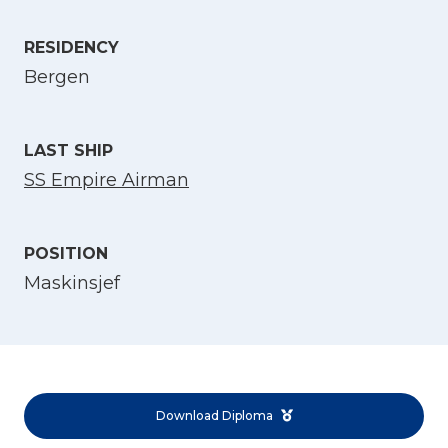
Select Language
RESIDENCY
Bergen
English
LAST SHIP
Norsk bokmål
SS Empire Airman
POSITION
Maskinsjef
Download Diploma