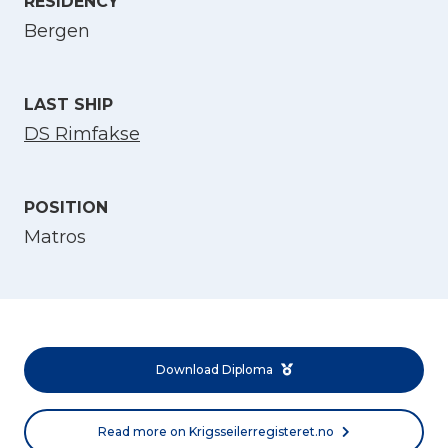
RESIDENCY
Select Language
Bergen
English
LAST SHIP
DS Rimfakse
Norsk bokmål
POSITION
Matros
Download Diploma
Read more on Krigsseilerregisteret.no