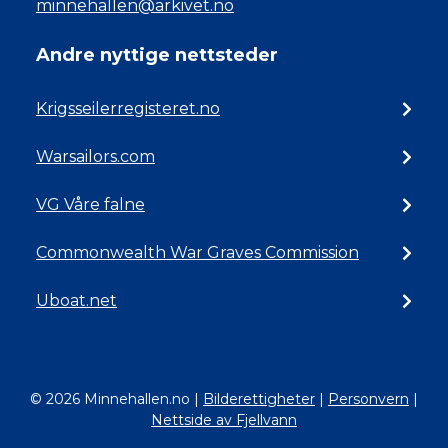
minnehallen@arkivet.no
Andre nyttige nettsteder
Krigsseilerregisteret.no
Warsailors.com
VG Våre falne
Commonwealth War Graves Commission
Uboat.net
© 2026 Minnehallen.no
|
Bilderettigheter
|
Personvern
|
Nettside av Fjellvann