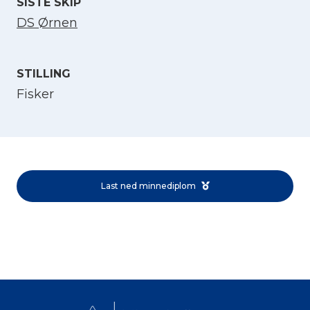
SISTE SKIP
DS Ørnen
STILLING
Fisker
Velg språk
English
Last ned minnediplom
Norsk bokmål