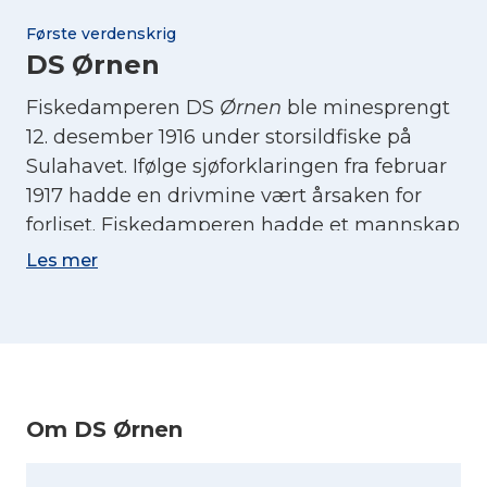
Første verdenskrig
DS Ørnen
Fiskedamperen DS
Ørnen
ble minesprengt
12. desember 1916 under storsildfiske på
Sulahavet. Ifølge sjøforklaringen fra februar
1917 hadde en drivmine vært årsaken for
forliset. Fiskedamperen hadde et mannskap
på 19 mann og de hadde alle sine hjem i
Les mer
Hadsel. 43 barn mistet fedrene sin i denne
tragedien. Til sammen satt det igjen 9
enker. (Kilde: sjohistorie.no)
Sjøforklaring:
Ørnen
Om DS Ørnen
(Kilde: Sjøforklaringer over norske skibes
krigsforlis, 1914-1918. B. 1 : 1914, 1915, 1916, via