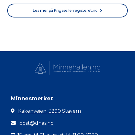
Les mer på Krigsseilerregisteret.no
Minnesmerket
Kakenveien, 3290 Stavern
post@dnas.no