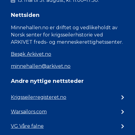
15. mai til 31. august, kl. 11.00–17.30.
Nettsiden
Minnehallen.no er driftet og vedlikeholdt av
Norsk senter for krigsseilerhistorie ved
ARKIVET freds- og menneskerettighetssenter.
Besøk Arkivet.no
minnehallen@arkivet.no
Andre nyttige nettsteder
Krigsseilerregisteret.no
Warsailors.com
VG Våre falne