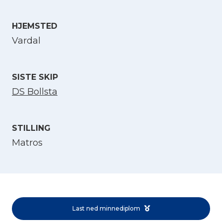
HJEMSTED
Velg språk
Vardal
English
SISTE SKIP
Norsk bokmål
DS Bollsta
STILLING
Matros
Last ned minnediplom