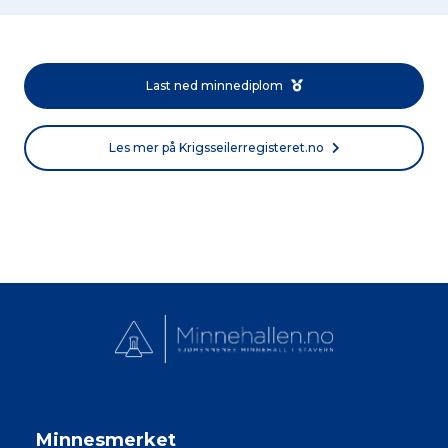
Last ned minnediplom
Les mer på Krigsseilerregisteret.no
Minnesmerket