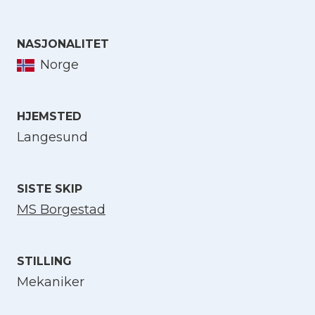
NASJONALITET
Norge
Velg språk
HJEMSTED
English
Langesund
Norsk bokmål
SISTE SKIP
MS Borgestad
STILLING
Mekaniker