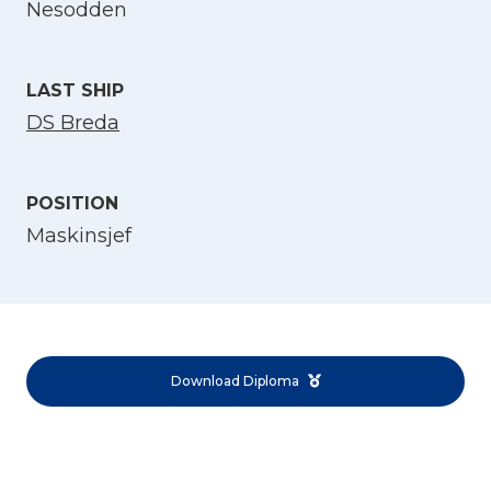
Nesodden
English
LAST SHIP
Norsk bokmål
DS Breda
POSITION
Maskinsjef
Download Diploma