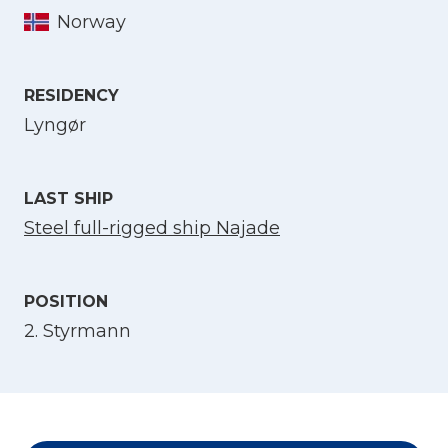
Norway
Select Language
English
RESIDENCY
Lyngør
Norsk bokmål
LAST SHIP
Steel full-rigged ship Najade
POSITION
2. Styrmann