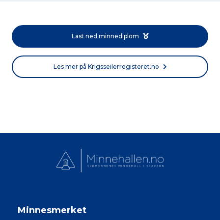
Last ned minnediplom
Les mer på Krigsseilerregisteret.no
Minnesmerket