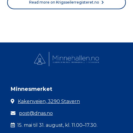
Read more on Krigsseilerregisteret.no
Minnesmerket
Kakenveien, 3290 Stavern
post@dnas.no
15. mai til 31. august, kl. 11.00–17.30.