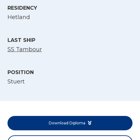
RESIDENCY
Select Language
Hetland
English
LAST SHIP
Norsk bokmål
SS Tambour
POSITION
Stuert
Download Diploma