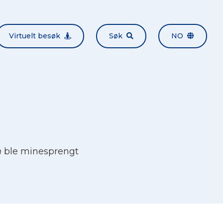
Virtuelt besøk
Søk
NO
n
ble minesprengt