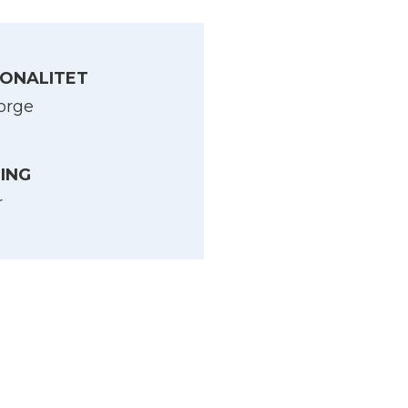
ONALITET
orge
LING
r