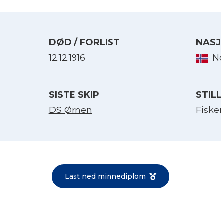
DØD / FORLIST
NASJ
12.12.1916
N
SISTE SKIP
STIL
DS Ørnen
Fiske
Velg språk
English
Last ned minnediplom
Norsk bokmål