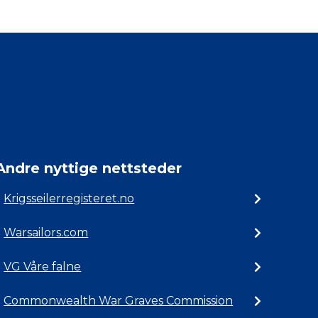
Andre nyttige nettsteder
Krigsseilerregisteret.no
Warsailors.com
VG Våre falne
Commonwealth War Graves Commission