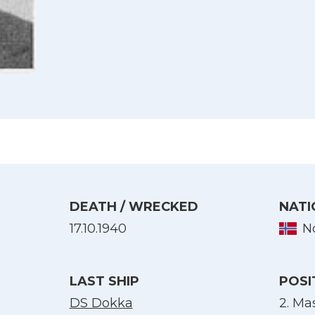
DEATH / WRECKED
NATI
17.10.1940
N
Select Language
LAST SHIP
POSI
English
DS Dokka
2. Ma