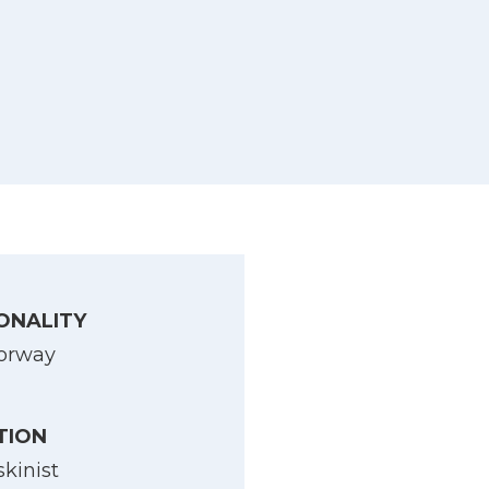
ONALITY
orway
TION
skinist