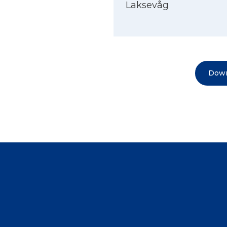
Laksevåg
Down