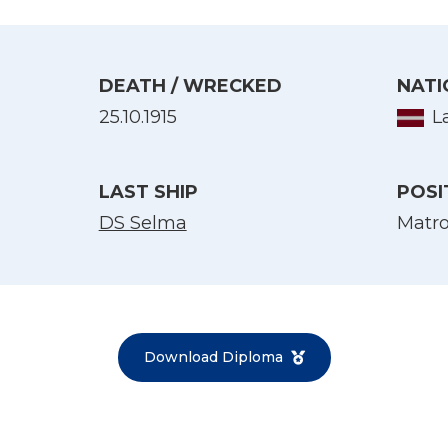
DEATH / WRECKED
NATI
25.10.1915
L
LAST SHIP
POSI
DS Selma
Matr
Select Language
English
Norsk bokmål
Download Diploma