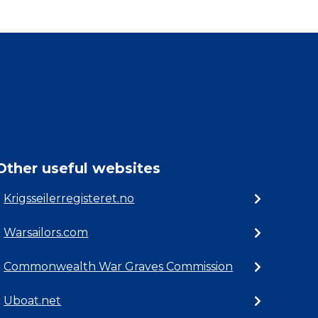
Other useful websites
Krigsseilerregisteret.no
Warsailors.com
Commonwealth War Graves Commission
Uboat.net