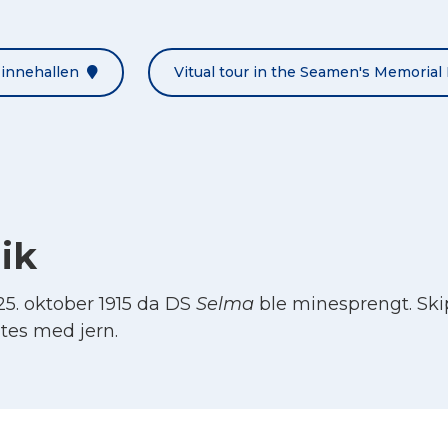
Minnehallen
Vitual tour in the Seamen's Memorial 
lik
5. oktober 1915 da DS
Selma
ble minesprengt. Skip
tes med jern.