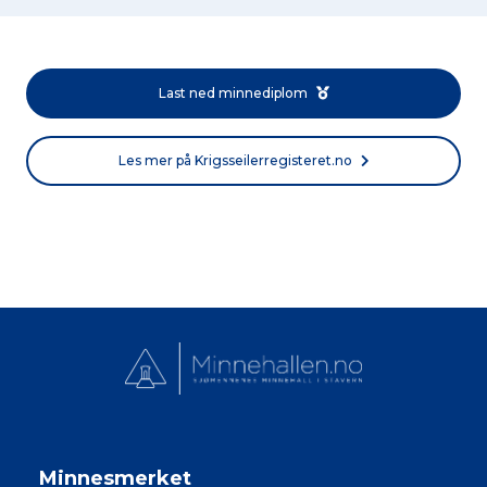
Last ned minnediplom
Les mer på Krigsseilerregisteret.no
Minnesmerket