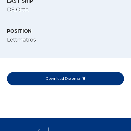
LAST SHIP
DS Octo
POSITION
Lettmatros
Select Language
English
Download Diploma
Norsk bokmål