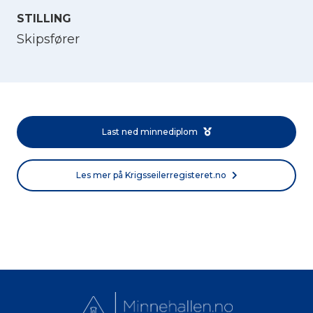
STILLING
Skipsfører
Last ned minnediplom
Les mer på Krigsseilerregisteret.no