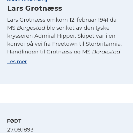
Lars Grotnæss
Lars Grotnæss omkom 12. februar 1941 da
MS
Borgestad
ble senket av den tyske
krysseren Admiral Hipper. Skipet var i en
konvoi på vei fra Freetown til Storbritannia.
Handlingen til Grotnæss og MS
Borgestad
gjorde det mulig for resten av skipene i
Les mer
konvoien å komme seg bort fra det tyske
krigsskipet.
FØDT
27.09.1893