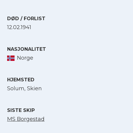
DØD / FORLIST
12.02.1941
Velg språk
NASJONALITET
Norge
English
HJEMSTED
Norsk bokmål
Solum, Skien
SISTE SKIP
MS Borgestad