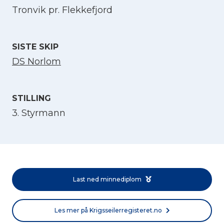
Tronvik pr. Flekkefjord
Velg språk
English
SISTE SKIP
DS Norlom
Norsk bokmål
STILLING
3. Styrmann
Last ned minnediplom
Les mer på Krigsseilerregisteret.no