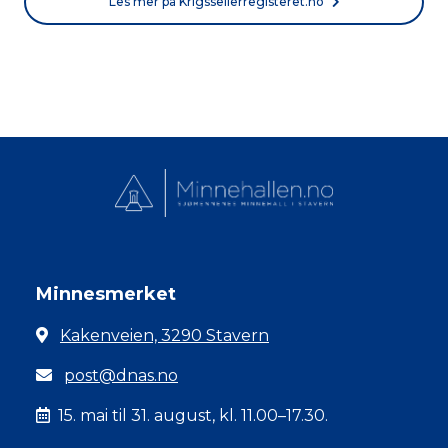
Les mer på Krigsseilerregisteret.no
Minnesmerket
Kakenveien, 3290 Stavern
post@dnas.no
15. mai til 31. august, kl. 11.00–17.30.