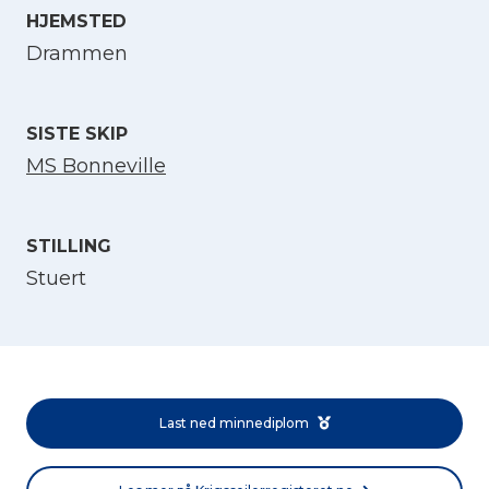
HJEMSTED
Velg språk
Drammen
English
SISTE SKIP
MS Bonneville
Norsk bokmål
STILLING
Stuert
Last ned minnediplom