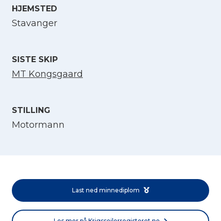
HJEMSTED
Velg språk
Stavanger
English
SISTE SKIP
MT Kongsgaard
Norsk bokmål
STILLING
Motormann
Last ned minnediplom
Les mer på Krigsseilerregisteret.no