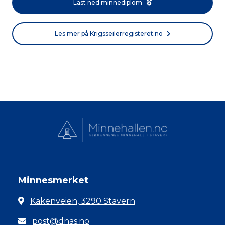
Last ned minnediplom
Les mer på Krigsseilerregisteret.no
Minnesmerket
Kakenveien, 3290 Stavern
post@dnas.no