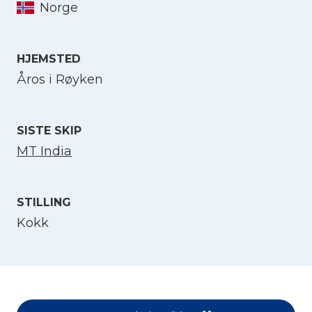
Norge
Velg språk
HJEMSTED
Åros i Røyken
English
SISTE SKIP
Norsk bokmål
MT India
STILLING
Kokk