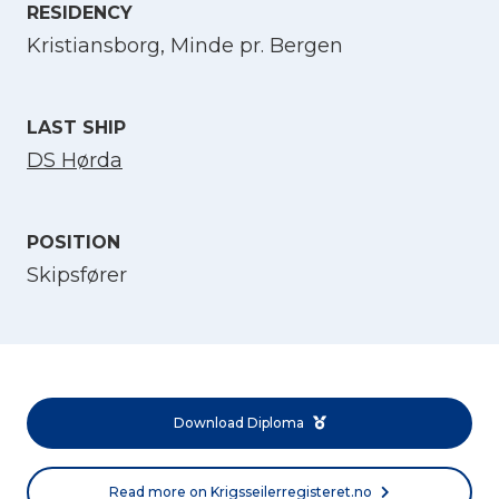
RESIDENCY
Select Language
Kristiansborg, Minde pr. Bergen
English
LAST SHIP
Norsk bokmål
DS Hørda
POSITION
Skipsfører
Download Diploma
Read more on Krigsseilerregisteret.no