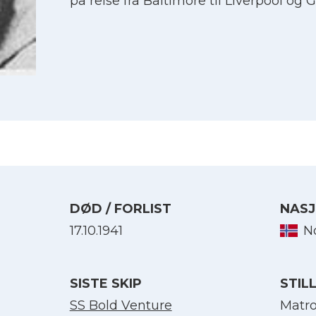
på reise fra Baltimore til Liverpool og 
DØD / FORLIST
NASJ
17.10.1941
N
Velg språk
SISTE SKIP
STIL
English
SS Bold Venture
Matr