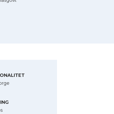
Glasgow.
ONALITET
orge
LING
os