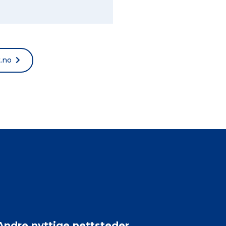
t.no
Andre nyttige nettsteder