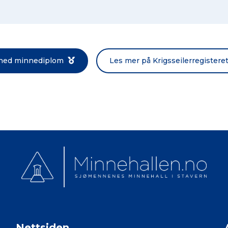
Norsk bokmål
 ned minnediplom
Les mer på Krigsseilerregistere
Nettsiden