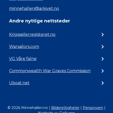
minnehallen@arkivet.no
Andre nyttige nettsteder
Krigsseilerregisteret.no
Warsailors.com
VG Våre falne
Commonwealth War Graves Commission
Uboat.net
© 2026 Minnehallen.no
|
Bilderettigheter
|
Personvern
|
Nettside av Fjellvann