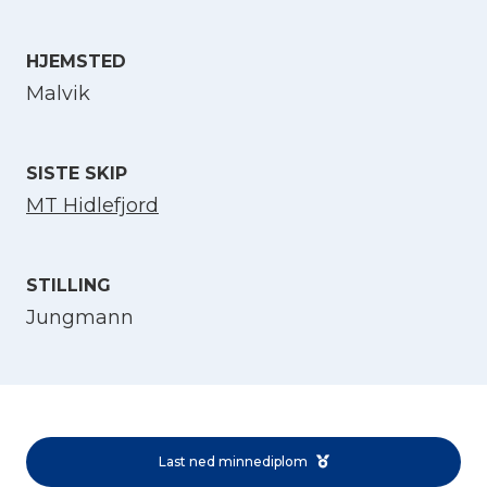
HJEMSTED
Velg språk
Malvik
English
SISTE SKIP
Norsk bokmål
MT Hidlefjord
STILLING
Jungmann
Last ned minnediplom