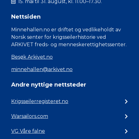
15. mai til 31. august, kl. 11.00–17.30.
Nettsiden
Minnehallen.no er driftet og vedlikeholdt av
Norsk senter for krigsseilerhistorie ved
ARKIVET freds- og menneskerettighetssenter.
Besøk Arkivet.no
minnehallen@arkivet.no
Andre nyttige nettsteder
Krigsseilerregisteret.no
Warsailors.com
VG Våre falne