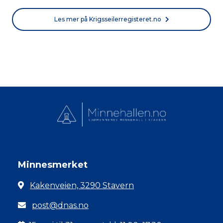
Les mer på Krigsseilerregisteret.no
Minnesmerket
Kakenveien, 3290 Stavern
post@dnas.no