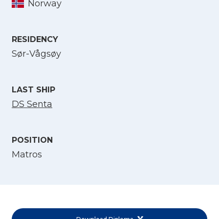
Norway
Select Language
RESIDENCY
Sør-Vågsøy
English
Norsk bokmål
LAST SHIP
DS Senta
POSITION
Matros