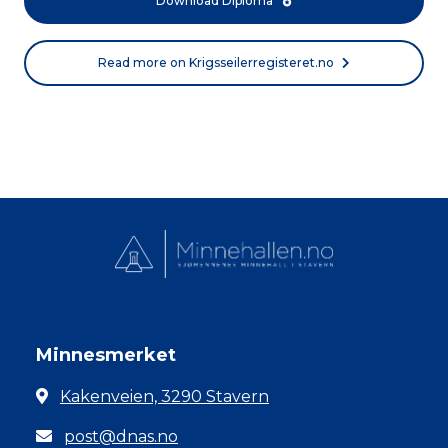
Download Diploma
Read more on Krigsseilerregisteret.no
Minnesmerket
Kakenveien, 3290 Stavern
post@dnas.no