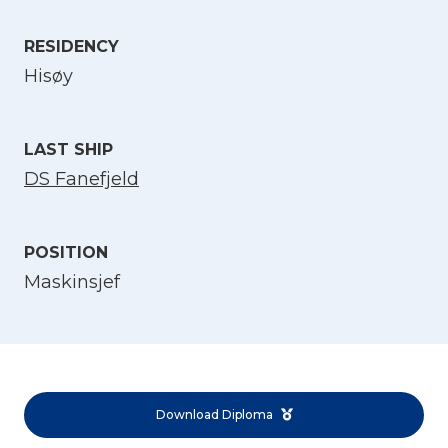
Select Language
RESIDENCY
Hisøy
English
LAST SHIP
Norsk bokmål
DS Fanefjeld
POSITION
Maskinsjef
Download Diploma