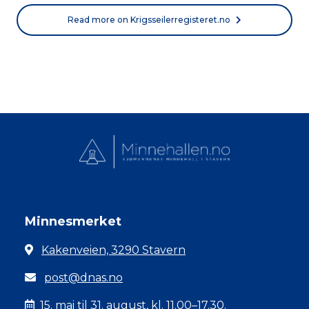
Read more on Krigsseilerregisteret.no
Minnesmerket
Kakenveien, 3290 Stavern
post@dnas.no
15. mai til 31. august, kl. 11.00–17.30.