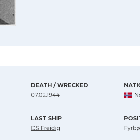
DEATH / WRECKED
NATI
07.02.1944
N
Select Language
English
LAST SHIP
POSI
DS Freidig
Fyrbø
Norsk bokmål