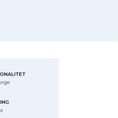
ONALITET
orge
LING
os