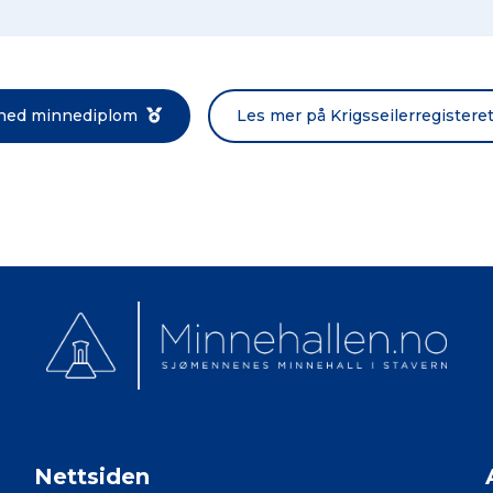
Norsk bokmål
 ned minnediplom
Les mer på Krigsseilerregistere
Nettsiden