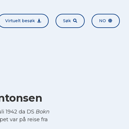
Virtuelt besøk
Søk
NO
Antonsen
li 1942 da DS
Bokn
et var på reise fra