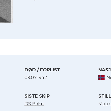
DØD / FORLIST
NASJ
09.07.1942
N
Velg språk
SISTE SKIP
STIL
English
DS Bokn
Matr