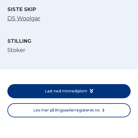
SISTE SKIP
DS Woolgar
STILLING
Stoker
Velg språk
English
Last ned minnediplom
Norsk bokmål
Les mer på Krigsseilerregisteret.no