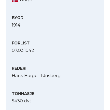
ene livbåten var det bare kinesiske sjøfolk,
og her overlevde kun en. Livbåten med de
europeiske offiserene og enkelte kinesere
BYGD
seilte i 88 døgn til den nådde land i Port
1914
Blair på Andamanøyene med seks mann i
live, ingen kinesere. De seks gjennomførte
den lengste ferd i livbåt til et krigsforlist
FORLIST
norsk mannskap under den andre
07.03.1942
verdenskrig. Skuffelsen må ha vært stor da
de overlevende likevel tatt til fange av
japanerne og ble internert til september
REDERI
1945.
Hans Borge, Tønsberg
TONNASJE
5430 dvt