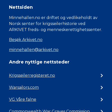
Nettsiden
Minnehallen.no er driftet og vedlikeholdt av
Norsk senter for krigsseilerhistorie ved
ARKIVET freds- og menneskerettighetssenter.
Besøk Arkivet.no
minnehallen@arkivet.no
Andre nyttige nettsteder
Krigsseilerregisteret.no
Warsailors.com
VG Våre falne
Commonwealth War Graves Commission