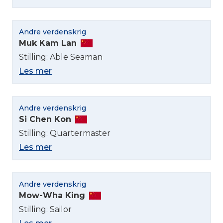
Andre verdenskrig
Muk Kam Lan
Stilling: Able Seaman
Les mer
Andre verdenskrig
Si Chen Kon
Stilling: Quartermaster
Velg språk
Les mer
English
Andre verdenskrig
Norsk bokmål
Mow-Wha King
Stilling: Sailor