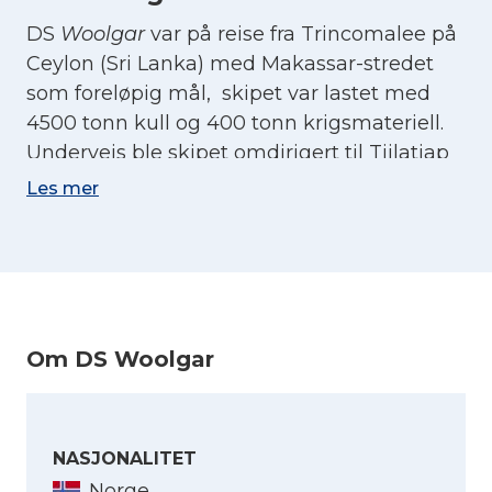
DS
Woolgar
var på reise fra Trincomalee på
Ceylon (Sri Lanka) med Makassar-stredet
som foreløpig mål, skipet var lastet med
4500 tonn kull og 400 tonn krigsmateriell.
Underveis ble skipet omdirigert til Tjilatjap
på Javas sørkyst. Før skipet nådde så langt,
Les mer
brøt forsvaret av Java sammen uten at
beskjed ble gitt til
Woolgar.
7. mars 1942, 150 n. mil fra
bestemmelsesstedet ble fartøyet senket av
japanske stupbombere. De fleste av
Om DS Woolgar
mannskapene kom seg over i livbåter.
Kaptein Marcus Iversen nådde Sumatra
etter 18 døgn alene i livbåt. De to andre
NASJONALITET
livbåtene skilte lag etter noen dager. I den
Norge