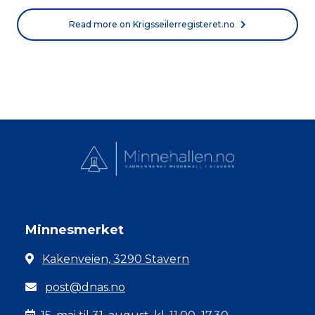
Read more on Krigsseilerregisteret.no
Minnesmerket
Kakenveien, 3290 Stavern
post@dnas.no