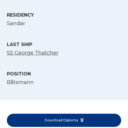
Select Language
RESIDENCY
Sandar
English
LAST SHIP
Norsk bokmål
SS George Thatcher
POSITION
Båtsmann
Download Diploma