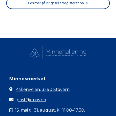
Les mer på Krigsseilerregisteret.no
Minnesmerket
Kakenveien, 3290 Stavern
post@dnas.no
15. mai til 31. august, kl. 11.00–17.30.