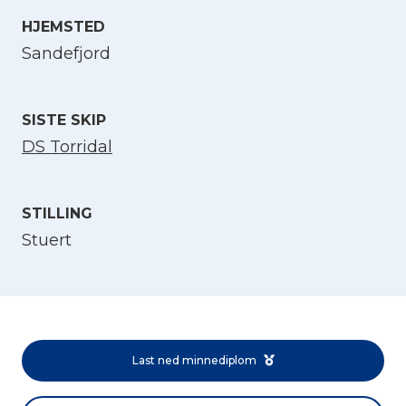
HJEMSTED
Velg språk
Sandefjord
English
SISTE SKIP
DS Torridal
Norsk bokmål
STILLING
Stuert
Last ned minnediplom