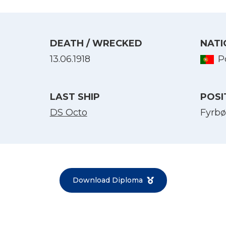
DEATH / WRECKED
NATI
13.06.1918
P
LAST SHIP
POSI
DS Octo
Fyrbø
Select Language
English
Norsk bokmål
Download Diploma