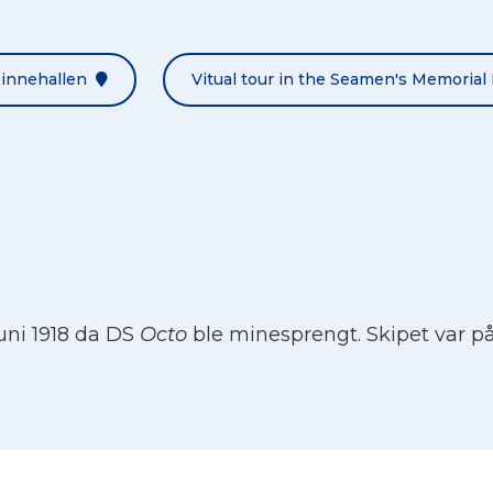
Minnehallen
Vitual tour in the Seamen's Memorial 
uni 1918 da DS
Octo
ble minesprengt. Skipet var på r