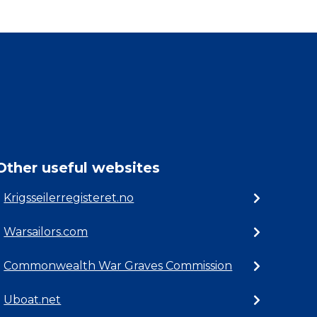
Other useful websites
Krigsseilerregisteret.no
Warsailors.com
Commonwealth War Graves Commission
Uboat.net