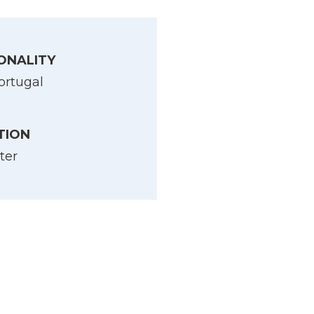
ONALITY
ortugal
TION
ter