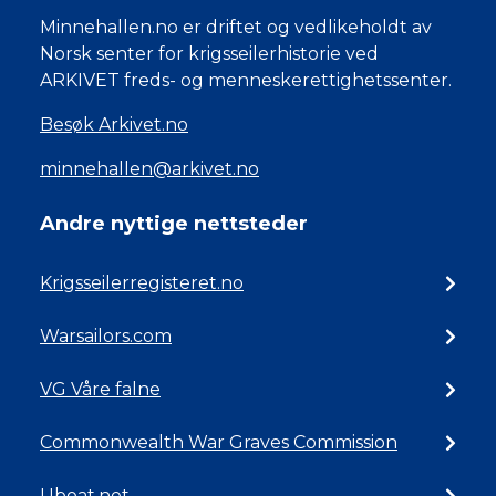
Minnehallen.no er driftet og vedlikeholdt av
Norsk senter for krigsseilerhistorie ved
ARKIVET freds- og menneskerettighetssenter.
Besøk Arkivet.no
minnehallen@arkivet.no
Andre nyttige nettsteder
Krigsseilerregisteret.no
Warsailors.com
VG Våre falne
Commonwealth War Graves Commission
Uboat.net