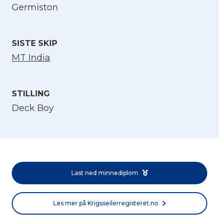
Germiston
SISTE SKIP
MT India
STILLING
Deck Boy
Velg språk
English
Last ned minnediplom
Norsk bokmål
Les mer på Krigsseilerregisteret.no