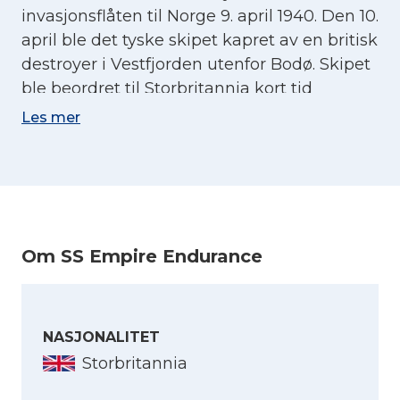
invasjonsflåten til Norge 9. april 1940. Den 10.
april ble det tyske skipet kapret av en britisk
destroyer i Vestfjorden utenfor Bodø. Skipet
ble beordret til Storbritannia kort tid
etterpå, men ble angrepet av tyske fly i
Les mer
Harstad havn. Under bombeangrepet ble
den norske fyrbøteren Kvalnes hardt skadet
og han døde senere av skadene. Skipet fikk
det nye navnet SS
Empire Endurance
, den
20. april 1941 ble fartøyet torpedert av den
Om SS Empire Endurance
tyske ubåten U-73 i Atlanterhavet.
NASJONALITET
Storbritannia